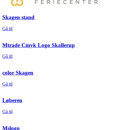
Skagen stand
Gå til
Mtrade Cmyk Logo Skallerup
Gå til
color Skagen
Gå til
Løberen
Gå til
Mslogo