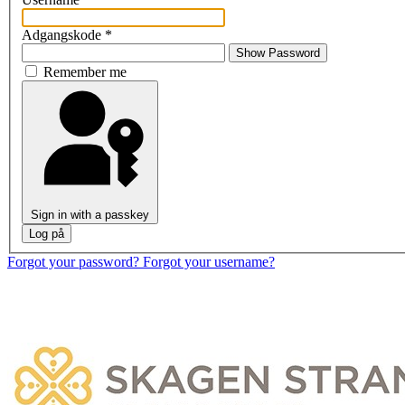
Adgangskode
*
Show Password
Remember me
Sign in with a passkey
Log på
Forgot your password?
Forgot your username?